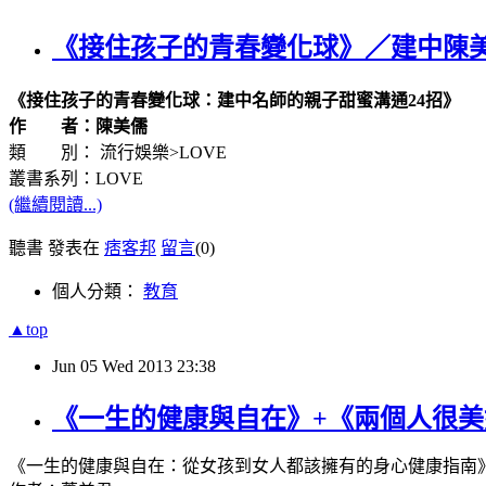
《接住孩子的青春變化球》／建中陳
《接住孩子的青春變化球：建中名師的親子甜蜜溝通24招》
作 者：陳美儒
類 別： 流行娛樂>LOVE
叢書系列：LOVE
(繼續閱讀...)
聽書 發表在
痞客邦
留言
(0)
個人分類：
教育
▲top
Jun
05
Wed
2013
23:38
《一生的健康與自在》+《兩個人很
《一生的健康與自在：從女孩到女人都該擁有的身心健康指南