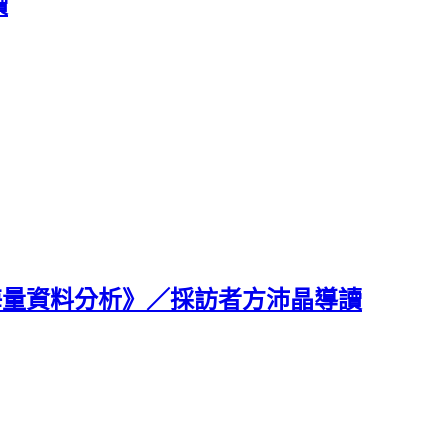
讀
ta海量資料分析》／採訪者方沛晶導讀