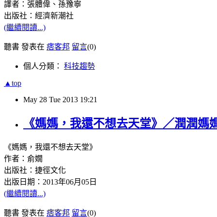
譯者：張體偉、孫豫寧
出版社：經濟新潮社
(繼續閱讀...)
聽書 發表在
痞客邦
留言
(0)
個人分類：
科技趨勢
▲top
May
28
Tue
2013
19:21
《媽媽，我還不想去天堂》／潤潤媽媽
《媽媽，我還不想去天堂》
作者：俞嫺
出版社：捷徑文化
出版日期：
2013
年
06
月
05
日
(繼續閱讀...)
聽書 發表在
痞客邦
留言
(0)