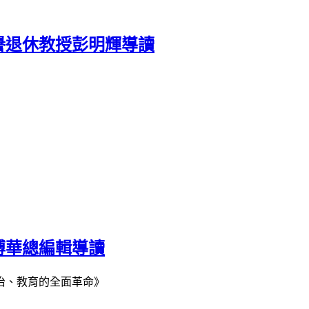
榮譽退休教授彭明輝導讀
博華總編輯導讀
治、教育的全面革命》