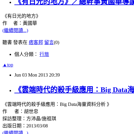
《有日光的地方》／總幹事黃國華導
《有日光的地方》
作 者：黃國華
(繼續閱讀...)
聽書 發表在
痞客邦
留言
(0)
個人分類：
行旅
▲top
Jun
03
Mon
2013
20:39
《雲端時代的殺手級應用：Big Da
《雲端時代的殺手級應用：Big Data海量資料分析 》
作 者：胡世忠
採訪整理：方沛晶/施祖琪
出版日期：2013/03/08
(繼續閱讀...)