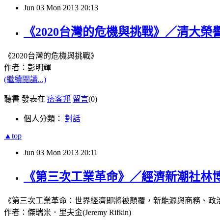
Jun
03
Mon
2013
20:13
《2020台灣的危機與挑戰》／清大
《2020台灣的危機與挑戰》
作者：彭明輝
(繼續閱讀...)
聽書 發表在
痞客邦
留言
(0)
個人分類：
對話
▲top
Jun
03
Mon
2013
20:11
《第三次工業革命》／經濟新潮社林
《第三次工業革命：世界經濟即將被顛覆，新能源與商務、政
作者：傑瑞米．里夫金
(Jeremy Rifkin)