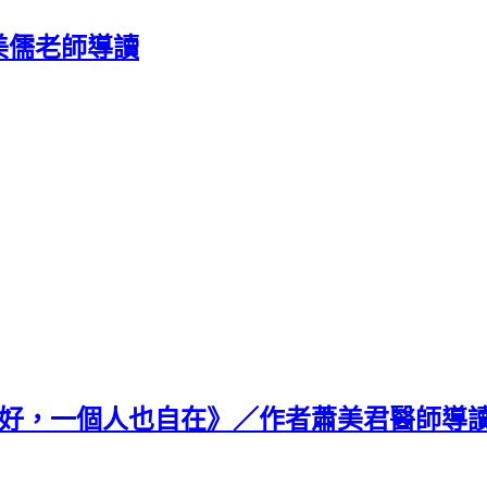
美儒老師導讀
美好，一個人也自在》／作者蕭美君醫師導
》