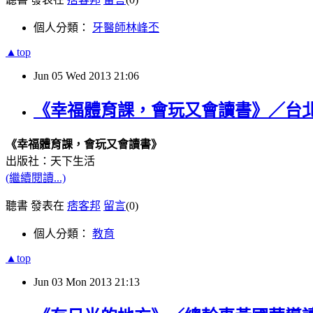
個人分類：
牙醫師林峰丕
▲top
Jun
05
Wed
2013
21:06
《幸福體育課，會玩又會讀書》／台
《幸福體育課，會玩又會讀書》
出版社：天下生活
(繼續閱讀...)
聽書 發表在
痞客邦
留言
(0)
個人分類：
教育
▲top
Jun
03
Mon
2013
21:13