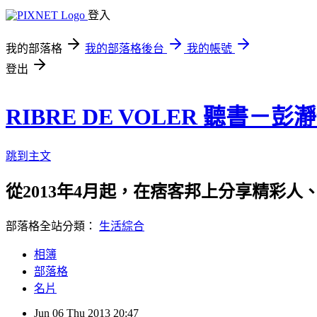
登入
我的部落格
我的部落格後台
我的帳號
登出
RIBRE DE VOLER 聽書－彭
跳到主文
從2013年4月起，在痞客邦上分享精彩人
部落格全站分類：
生活綜合
相簿
部落格
名片
Jun
06
Thu
2013
20:47