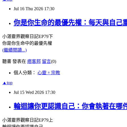
Jul
16
Thu
2026
17:30
你是你生命的最優先權：每天與自己重新
小湛靈界觀察日記
EP79
下
你是你生命中的最優先權
(繼續閱讀...)
聽書 發表在
痞客邦
留言
(0)
個人分類：
心靈。宗教
▲top
Jul
15
Wed
2026
17:30
輪迴讓你更認識自己：你會執著在哪件事
小湛靈界觀察日記
EP79
上
輪迴讓你更認識自己