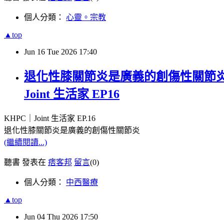
個人分類：
心靈。宗教
▲top
Jun
16
Tue
2026
17:40
退化性膝關節炎是廣義的創傷性關節炎
Joint 生活家 EP16
KHPC｜
Joint
生活家
EP.16
退化性膝關節炎是廣義的創傷性關節炎
(繼續閱讀...)
聽書 發表在
痞客邦
留言
(0)
個人分類：
中西醫療
▲top
Jun
04
Thu
2026
17:50