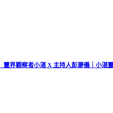
靈界觀察者小湛 X 主持人彭瀞儀｜小湛靈界