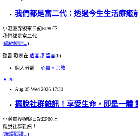
我們都是富二代：透過今生生活療癒前世
小湛靈界觀察日記
EP80
下
我們都是富二代
(繼續閱讀...)
聽書 發表在
痞客邦
留言
(0)
個人分類：
心靈。宗教
▲top
Aug
05
Wed
2026
17:30
擺脫社群雜訊！享受生命，即是一體 靈
小湛靈界觀察日記
EP80
上
擺脫社群雜訊！
(繼續閱讀...)