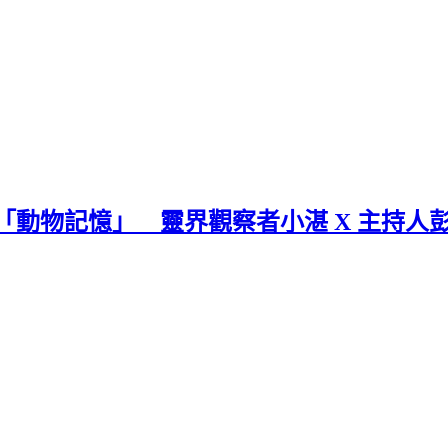
「動物記憶」 靈界觀察者小湛 X 主持人彭