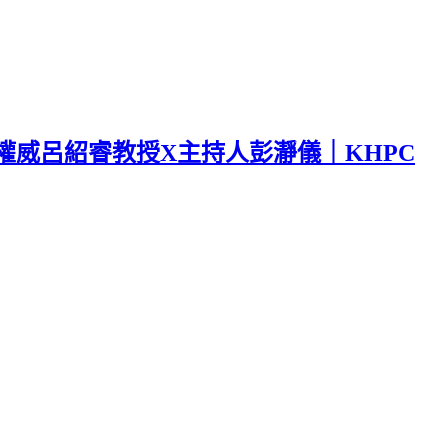
威呂紹睿教授X主持人彭瀞儀｜KHPC