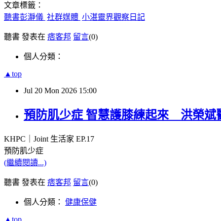
文章標籤：
聽書彭瀞儀
社群媒體
小湛靈界觀察日記
聽書 發表在
痞客邦
留言
(0)
個人分類：
▲top
Jul
20
Mon
2026
15:00
預防肌少症 智慧護膝練起來 洪榮斌醫師 X
KHPC｜
Joint
生活家
EP.17
預防肌少症
(繼續閱讀...)
聽書 發表在
痞客邦
留言
(0)
個人分類：
健康保健
▲top