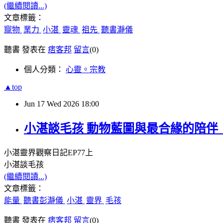
(繼續閱讀...)
文章標籤：
寵物
業力
小湛
靈魂
祖先
聽書瀞儀
聽書 發表在
痞客邦
留言
(0)
個人分類：
心靈。宗教
▲top
Jun
17
Wed
2026
18:00
小湛談毛孩 動物藍圖與最合緣的陪伴 
小湛靈界觀察日記
EP77
上
小湛談毛孩
(繼續閱讀...)
文章標籤：
能量
聽書彭瀞儀
小湛
靈界
毛孩
聽書 發表在
痞客邦
留言
(0)