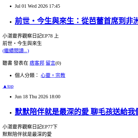
Jul
01
Wed
2026
17:45
前世・今生與來生：從芭蕾首席到非洲河
小湛靈界觀察日記
EP78
上
前世・今生與來生
(繼續閱讀...)
聽書 發表在
痞客邦
留言
(0)
個人分類：
心靈。宗教
▲top
Jun
18
Thu
2026
18:00
默默陪伴就是最深的愛 聊毛孩送給我們
小湛靈界觀察日記
EP77
下
默默陪伴就是最深的愛