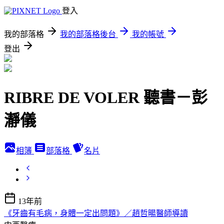
登入
我的部落格
我的部落格後台
我的帳號
登出
RIBRE DE VOLER 聽書－彭
瀞儀
相簿
部落格
名片
13年前
《牙齒有毛病，身體一定出問題》／趙哲暘醫師導讀