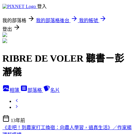
登入
我的部落格
我的部落格後台
我的帳號
登出
RIBRE DE VOLER 聽書－彭
瀞儀
相簿
部落格
名片
13年前
《走吧！到農家打工換宿：向農人學習，過真生活》／作家楊