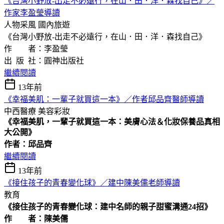
《台灣小野放-出走不必遠行，在山．田．洋．森找自己》／
作家李盈瑩導讀
人物采風
國內旅遊
《台灣小野放-出走不必遠行，在山．田．洋．森找自己》
作 者：李盈瑩
出 版 社：圓神出版社
繼續閱讀
13年前
《幸福美肌：一輩子就買這一本》／作者邱品齊醫師導讀
中西醫療
美容彩妝
《幸福美肌，一輩子就買這一本：美膚心法＆化妝保養品真相
大公開》
作者：邱品齊
繼續閱讀
13年前
《接住孩子的青春變化球》／建中陳美儒老師導讀
教育
《接住孩子的青春變化球：建中名師的親子甜蜜溝通24招》
作 者：陳美儒