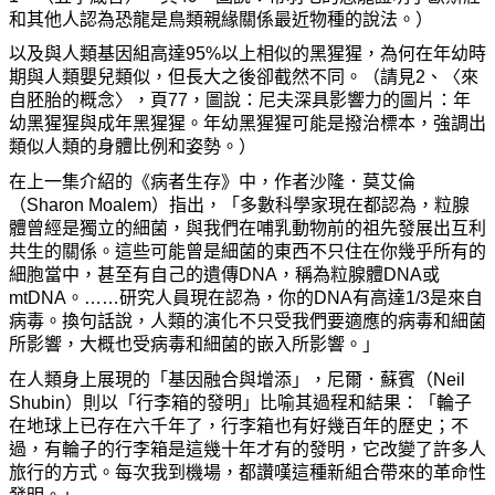
和其他人認為恐龍是鳥類親緣關係最近物種的說法。）
以及與人類基因組高達95%以上相似的黑猩猩，為何在年幼時
期與人類嬰兒類似，但長大之後卻截然不同。（請見2、〈來
自胚胎的概念〉，頁77，圖說：尼夫深具影響力的圖片：年
幼黑猩猩與成年黑猩猩。年幼黑猩猩可能是撥治標本，強調出
類似人類的身體比例和姿勢。）
在上一集介紹的《病者生存》中，作者沙隆．莫艾倫
（Sharon Moalem）指出，「多數科學家現在都認為，粒腺
體曾經是獨立的細菌，與我們在哺乳動物前的祖先發展出互利
共生的關係。這些可能曾是細菌的東西不只住在你幾乎所有的
細胞當中，甚至有自己的遺傳DNA，稱為粒腺體DNA或
mtDNA。……研究人員現在認為，你的DNA有高達1/3是來自
病毒。換句話說，人類的演化不只受我們要適應的病毒和細菌
所影響，大概也受病毒和細菌的嵌入所影響。」
在人類身上展現的「基因融合與增添」，尼爾．蘇賓（Neil
Shubin）則以「行李箱的發明」比喻其過程和結果：「輪子
在地球上已存在六千年了，行李箱也有好幾百年的歷史；不
過，有輪子的行李箱是這幾十年才有的發明，它改變了許多人
旅行的方式。每次我到機場，都讚嘆這種新組合帶來的革命性