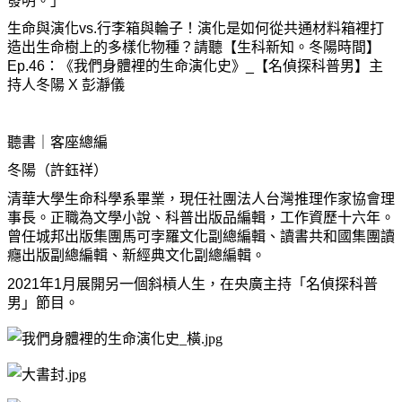
發明。」
生命與演化vs.行李箱與輪子！演化是如何從共通材料箱裡打
造出生命樹上的多樣化物種？請聽【生科新知。冬陽時間】
Ep.46：《我們身體裡的生命演化史》_【名偵探科普男】主
持人冬陽 X 彭瀞儀
聽書｜客座總編
冬陽（許鈺祥）
清華大學生命科學系畢業，現任社團法人台灣推理作家協會理
事長。正職為文學小說、科普出版品編輯，工作資歷十六年。
曾任城邦出版集團馬可孛羅文化副總編輯、讀書共和國集團讀
癮出版副總編輯、新經典文化副總編輯。
2021年1月展開另一個斜槓人生，在央廣主持「名偵探科普
男」節目。