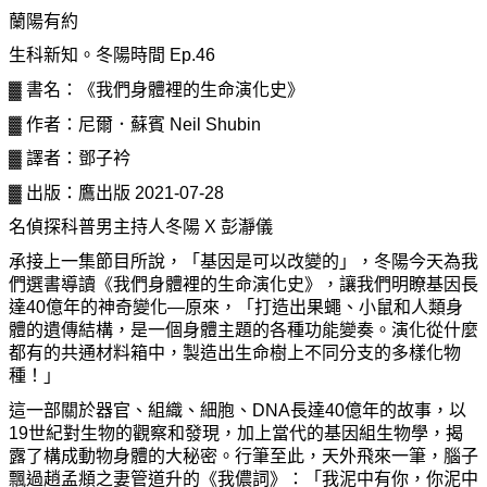
蘭陽有約
生科新知。冬陽時間 Ep.46
▓ 書名：《我們身體裡的生命演化史》
▓ 作者：尼爾．蘇賓 Neil Shubin
▓ 譯者：鄧子衿
▓ 出版：鷹出版 2021-07-28
名偵探科普男主持人冬陽 X 彭瀞儀
承接上一集節目所說，「基因是可以改變的」，冬陽今天為我
們選書導讀《我們身體裡的生命演化史》，讓我們明瞭基因長
達40億年的神奇變化—原來，「打造出果蠅、小鼠和人類身
體的遺傳結構，是一個身體主題的各種功能變奏。演化從什麼
都有的共通材料箱中，製造出生命樹上不同分支的多樣化物
種！」
這一部關於器官、組織、細胞、DNA長達40億年的故事，以
19世紀對生物的觀察和發現，加上當代的基因組生物學，揭
露了構成動物身體的大秘密。行筆至此，天外飛來一筆，腦子
飄過趙孟頫之妻管道升的《我儂詞》：「我泥中有你，你泥中