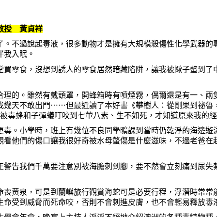
教授 黃貞祥
了。不過說起毒液，很多動物才是擁有大規模殺傷性化學武器的
伴我入眠。
堂買零食，沒想到誘人的零食居然暗藏陷阱，讓我被蠍子螫到了
合理的。雖然有戴頭罩，開蜂箱時有噴煙霧，偶爾還是有一、兩
我幾天不敢出門
⋯⋯
但最近讀了本好書《攀樹人：從剛果到祕魯，一個
 Aldred）被毒蜂和子彈蟻叮咬到七葷八素、生不如死，才知道原來我
更毒。小學時，班上有幾位不良同學曠課到當時仍乾淨的海邊遊
觀看他們的傷口讓我很好奇被水母螫傷是什麼滋味，不過老爸在
正警告我們千萬要注意別被海膽刺到腳，要不然會立刻痛到尿失
命喪黃泉，可是到蘭嶼旅行觀賞海蛇可是必要行程，浮潛時常常
生命受到威脅而死命咬，否則不會刺進皮膚，也不會輕易釋放毒