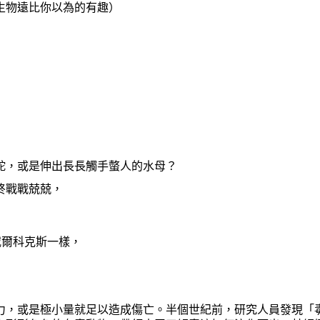
生物遠比你以為的有趣）
蛇，或是伸出長長觸手螫人的水母？
終戰戰兢兢，
．威爾科克斯一樣，
力，或是極小量就足以造成傷亡。半個世紀前，研究人員發現「