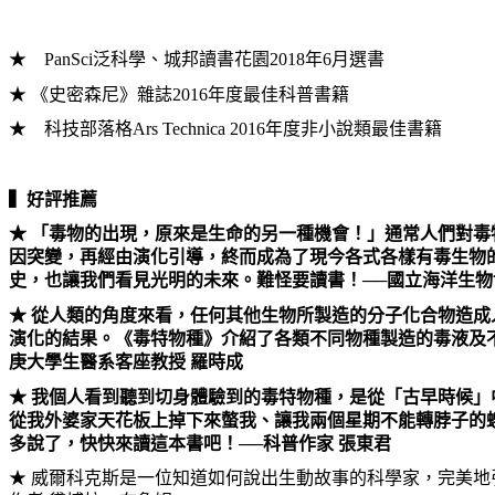
★ PanSci泛科學、城邦讀書花園2018年6月選書
★ 《史密森尼》雜誌2016年度最佳科普書籍
★ 科技部落格Ars Technica 2016年度非小說類最佳書籍
▍好評推薦
★ 「毒物的出現，原來是生命的另一種機會！」通常人們對
因突變，再經由演化引導，終而成為了現今各式各樣有毒生物
史，也讓我們看見光明的未來。難怪要讀書！──國立海洋生物
★ 從人類的角度來看，任何其他生物所製造的分子化合物造
演化的結果。《毒特物種》介紹了各類不同物種製造的毒液及
庚大學生醫系客座教授 羅時成
★ 我個人看到聽到切身體驗到的毒特物種，是從「古早時候
從我外婆家天花板上掉下來螫我、讓我兩個星期不能轉脖子的
多說了，快快來讀這本書吧！──科普作家 張東君
★ 威爾科克斯是一位知道如何說出生動故事的科學家，完美