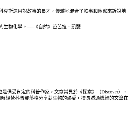
科克斯運用說故事的長才，優雅地混合了軼事和幽默來訴說地
的生物化學。──《自然》芭芭拉．凱瑟
也是備受肯定的科普作家，文章常見於《探索》（Discover）、
rican）等刊物，同時經營科普部落格分享對生物的熱愛，擅長透過機智的文筆在