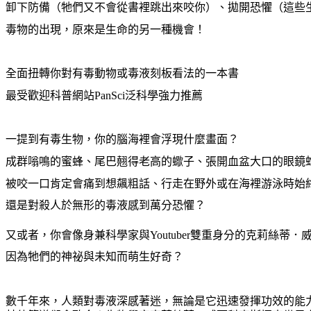
卸下防備（牠們又不會從書裡跳出來咬你）、拋開恐懼（這些
毒物的出現，原來是生命的另一種機會！
全面扭轉你對有毒動物或毒液刻板看法的一本書
最受歡迎科普網站PanSci泛科學強力推薦
一提到有毒生物，你的腦海裡會浮現什麼畫面？
成群嗡鳴的蜜蜂、尾巴翹得老高的蠍子、張開血盆大口的眼鏡
被咬一口肯定會痛到想飆粗話、行走在野外或在海裡游泳時始
還是對殺人於無形的毒液感到萬分恐懼？
又或者，你會像身兼科學家與Youtuber雙重身分的克莉絲蒂
因為牠們的神祕與未知而萌生好奇？
數千年來，人類對毒液深感著迷，無論是它迅速發揮功效的能