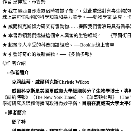
作者 黛博拉．布魯姆
★ 我在墨西哥沙漠露宿時被蠍子螫了，就此重燃對有毒生物
球上最可怕動物的科學知識和暴力美學。──動物學家 馬克．
★ 威爾科克斯傾力研究有毒動物……提醒我們毒液是具有醫學
★ 本書帶領我們遨遊這個令人興奮的生物領域。──《華爾街
★ 超級令人享受的科普閱讀經驗。──Booklist線上書單
★ 引發好奇心的最新書籍。──《多倫多報》
◎作者介紹
○作者簡介
克莉絲蒂．威爾科克斯Christie Wilcox
威爾科克斯是美國夏威夷大學細胞與分子生物學博士，專
《紐約時報》（The New York Times）、《華盛頓郵報》（Th
學術研究與媒體傳播間取得微妙平衡。
目前在夏威夷大學太平
○譯者簡介
鄧子衿