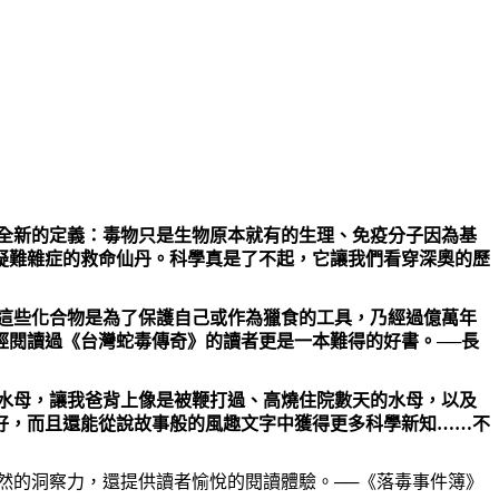
全新的定義：毒物只是生物原本就有的生理、免疫分子因為基
疑難雜症的救命仙丹。科學真是了不起，它讓我們看穿深奧的歷
這些化合物是為了保護自己或作為獵食的工具，乃經過億萬年
經閱讀過《台灣蛇毒傳奇》的讀者更是一本難得的好書。──長
水母，讓我爸背上像是被鞭打過、高燒住院數天的水母，以及
好，而且還能從說故事般的風趣文字中獲得更多科學新知……不
然的洞察力，還提供讀者愉悅的閱讀體驗。──《落毒事件簿》