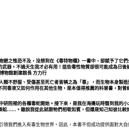
毒物避之惟恐不及，沒想到在《毒特物種》一書中，卻賦予了它們
的武器。不過天生我才必有用！這些毒性物質卻很可能成為日後
博物館創建館長 方力行
成人類不舒服、受傷甚至死亡者皆稱之為「毒」，而生物本身製造
不同毒液又如何作用在其他生物，是本值得推薦的科普書，對曾
」中研院裡的各種毒蛇開始。接下來，是我在海邊玩時螫到我的小
蜈蚣……。雖說我從此就跟牠們相敬如賓，但還是知己知彼比較
地引領我們進入有毒生物世界。因此，本書不但成功提供面對大自