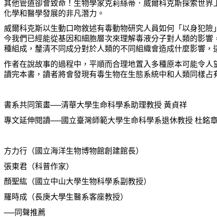
其他管道卻會致命！生物學家克莉絲蒂．威爾科克斯探索世界
化學和醫學發展的非凡潛力。
威爾科克斯以生動口吻敘述有毒動物研究人員如何「以身犯險
今我們已經能從基因和細胞層次來理解毒液分子對人類的影響
種組成，釐清不同成分對於人類的不同組織會造成什麼影響，
作者在說故事的過程中，平順而合理地置入多種原本可能令人
讀完本書，讀者將會發現有毒生物在生態系統中和人類同樣占
書系共同策畫──清華大學生命科學系助理教授 黃貞祥
專文延伸閱讀──國立臺灣師範大學生命科學系退休教授 杜銘
方力行（國立海洋生物博物館創建館長）
張東君（科普作家）
顏聖紘（國立中山大學生物科學系副教授）
羅時成（長庚大學生醫系客座教授）
──同聲推薦