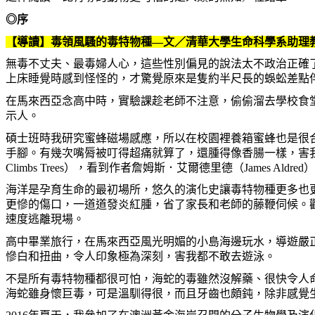
◎序
【導讀】毒領風騷的毒特物種―文／清華大學生命科學系助理
無毒不丈夫、最毒婦人心，這些性別偏見的說法太不政治正確
上床睡覺時感到怪怪的，才驚覺原來是隻約半尺長的蜈蚣差點
在馬來西亞念高中時，實驗課趁老師不注意，偷偷溜去學校食
示人。
碩士班時我研究蜜蜂磁場感應，所以在校園裡養箱蜜蜂也是很
手腳。有幾次嘴脣被叮得超痛就算了，還腫得像香腸一樣，害
Climbs Trees），看到作者詹姆斯．艾爾德里德（James
海洋是孕育生命的最初場所，悠久的演化史讓毒特物種更多也
更慘的傷口，一道道發炎紅腫，省了家長和老師的藤鞭伺候。
速度逃離現場。
高中畢業旅行，在馬來西亞風光明媚的小島海邊玩水，導遊嚴
慘白和扭曲，令人印象極為深刻，害我都不敢去遊泳。
不是所有毒特物種都很可怕，海蛇的毒雖然沒解藥、很快令人
海蛇雖身懷巨毒，可是溫馴得很，而且牙齒也頗鈍，除非感覺