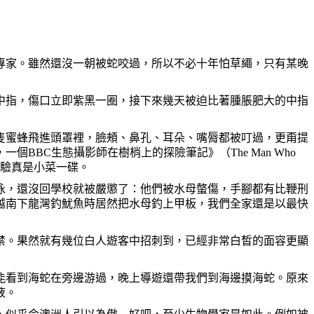
專家。雖然還沒一朝被蛇咬過，所以不必十年怕草繩，只有某晚
中指，傷口立即紫黑一圈，接下來幾天被迫比著腫脹肥大的中指
隻蜜蜂飛進頭罩裡，臉頰、鼻孔、耳朵、嘴脣都被叮過，更甭提
BBC生態攝影師在樹梢上的探險筆記》（The Man Who
的經驗真是小菜一碟。
泳，還沒回學校就被嚴懲了：他們被水母螫傷，手腳都有比鞭刑
越南下龍灣釣魷魚時居然把水母釣上甲板，我們全家還是以最快
禁。果然就有幾位白人遊客中招刺到，已經非常白皙的面容更顯
能看到海蛇在旁邊游過，晚上導遊還帶我們到海邊摸海蛇。原來
液。