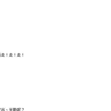
斷走！走！走！
梵谷、米勒呢？