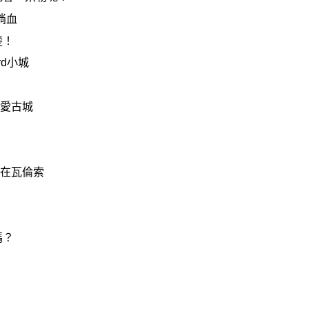
淌
血
楚！
rd小城
愛古城
在瓦倫索
嗎
？