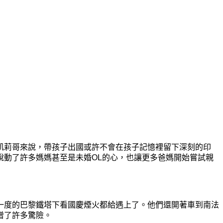
凱莉哥來說，帶孩子出國或許不會在孩子記憶裡留下深刻的印
說動了許多媽媽甚至是未婚OL的心，也讓更多爸媽開始嘗試親
一度的巴黎鐵塔下看國慶煙火都給遇上了。他們還開著車到南法
增了許多驚險。