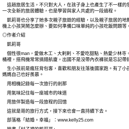
這
趟
旅居生活，不只對大人，在孩子身上也
產
生了不一樣的
一次全新的旅居體驗，也是學習與家人共處的一段過程。
凱莉哥也分享了
她
多次親子旅遊的經驗，以及親子旅居的地
機上小孩哭鬧
怎麼
辦、要如何準備口味單純的小孩吃飯問題等
◎作者介紹
凱莉哥
個性很man，愛做木工、大剌剌、不愛吃
甜
點、熱愛少林寺
桶裡，搭飛機常常
搞
錯航廈，出國不是沒帶內衣
褲
就是忘記帶
生小孩前是瘋狂背包客，喜歡和朋友往落後國家
跑
。有了小
媽媽自己也好羨慕。
用相機記錄每一次旅行的
剎
那
用氣味記住每一座城市的味道
用旅伴製造每一段旅程的回憶
這就是哥的旅行方式，接下來也會一直持續下去。
部落格「結婚。幸福」：www.kelly25.com