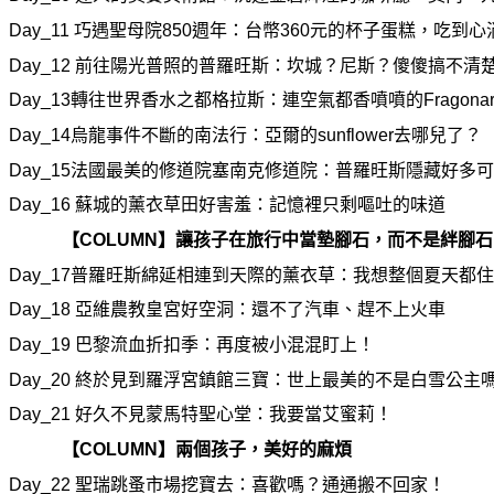
Day_11
巧遇聖母院850週年：台幣360元的杯子蛋糕，吃到心
Day_12
前往陽光普照的普羅旺斯：坎城？尼斯？
傻傻搞
不
清
Day_13
轉往世界香水之都格拉斯：連空氣都香噴噴的Fragona
Day_14
烏龍事件不斷的南法行：亞爾的sunflower去
哪
兒了？
Day_15
法國最美的修道院塞南克修道院：普羅旺斯隱藏好多可
Day_16
蘇城的薰衣草田好害羞：記憶裡只剩嘔吐的味道
【COLUMN】讓孩子在旅行中當墊
腳
石，而不是絆
腳
石
Day_17
普羅旺斯綿延相連到天際的薰衣草：我想整個夏天都住
Day_18
亞維農
教
皇宮好空洞
：還不了汽車、
趕
不上火車
Day_19
巴黎流血折扣季：再度被小混混
盯
上！
Day_20
終於見到羅浮宮
鎮
館三寶：世上最美的不是白雪公主
Day_21
好久不見蒙馬特聖心堂：我要當艾蜜莉！
【COLUMN】兩個孩子，美好的麻煩
Day_22
聖瑞跳蚤市場
挖
寶去：喜歡
嗎
？通通搬不回家！