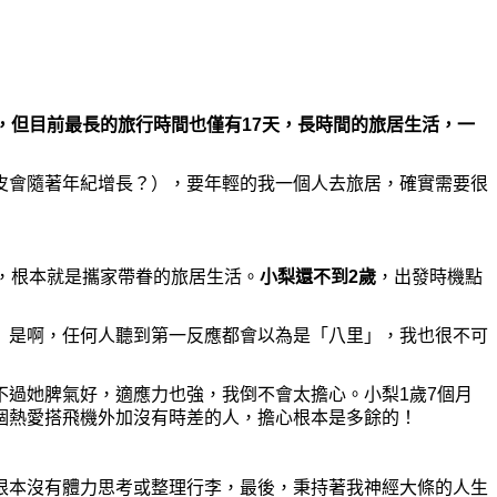
，但目前最長的旅行時間也僅有
17
天，長時間的旅居生活，一
皮會隨著年紀增長？），要年輕的我一個人去旅居，確實需要很
，根本就是
攜
家帶眷的旅居生活。
小梨還不到2歲
，出發時機點
」是
啊
，任何人聽到第一反應都會以
為
是「八里」，我也很不可
不過
她
脾氣好，適應力也
強
，我倒不會太擔心。小梨
1
歲7個月
個熱愛搭飛機外加沒有時差的人，擔心根本是多餘的！
根本沒有體力思考或整理行李，最後，秉持著我神經大條的人生