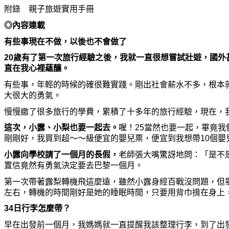
附錄 親子旅遊實用手冊
◎內容連載
有些事現在不做，以後也不會做了
20
歲有了第一次旅行經驗之後，我就一直很想嘗試壯遊，國外
直在我心裡蘊釀。
有些事，年輕的時候的確很難實踐。剛出社會薪水不多，根本
大很大的勇氣。
慢慢
繳
了很多旅行的學費，累積了十多年的旅行經驗，現在，
這次，小露、小梨也要一起去。
喔！25當然也要一起，畢竟
剛剛好，我買到超～～級便宜的嬰兒票，便宜到我想帶10個嬰
小露向學校請了一個月的長假，
老師張大嘴驚訝地問：「是不
置信竟然有勇氣決定要去巴黎一個月。
第一次帶著露梨轉機飛這
麼
遠，雖然小露身經百戰沒問題，但
左右，轉機的時間剛好是
她
的睡眠時間，只要用背巾
揹
在身上
34
日行李
怎麼
帶？
早在出發前一個月，我媽媽就一直提醒我該整理行李，到了出