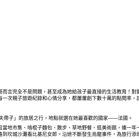
哥而言完全不是問題，甚至成
為她
給孩子最直接的生活
教
育！對
每一次親子旅遊紀錄和心情分享，都屢屢創下數十萬的點閱率，
夫帶子」的旅居之行，地點就選在
她
最喜歡的國家——法國。
逛
當地市集、
啃
棍子麵包、散步、草地野餐、
逛
美術館，連一年
路到坎城沙灘看比基尼女
郎
。沿途不斷發生烏龍事件，
為
旅行添