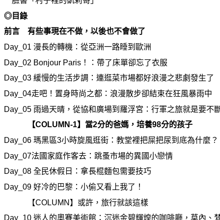
臉書「村子裡的凱莉哥」
◎目錄
前言 有些事現在不做，以後也不會做了
Day_01
漫長的轉機：從亞洲一路睡到歐洲
Day_02 Bonjour Paris
！：帶了床單卻忘了衣服
Day_03
緩慢的生活步調：連逛菜市場都好浪漫之悲劇發生了
Day_04
走吧！置身時尚之都：浪漫散步卻結束在狂風暴雨中
Day_05
雨過天晴，從協和廣場到羅浮宮：行軍之旅就是要不
【COLUMN-1】當2分的爸媽，培養98分的孩子
Day_06
瑪黑區3小時旋風逛街：教堂裡把屎把尿到底
為
什
麼
？
Day_07
法國家庭作客去：跳蚤市場的異國小戀情
Day_08
全民休假日：拿長棍麵包需要技巧
Day_09
好冷的巴黎：小
偷
又看上我了！
【COLUMN】或許，旅行就該這樣
Day_10
迷人的奧賽美術館：沉迷金碧輝煌的咖
啡
廳，莫內、