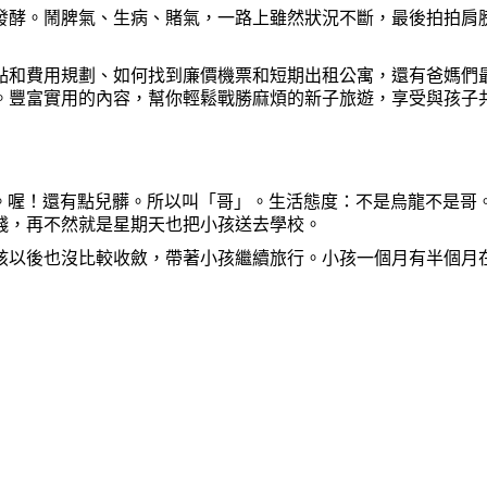
發酵。鬧脾氣、生病、賭氣，一路上雖然狀況不斷，最後拍拍肩
點和費用規劃、如何找到廉價機票和短期出租公寓，還有爸媽們
。
豐
富實用的內容，幫
你
輕鬆戰勝麻煩的新子旅遊，享受與孩子
。喔！還有點兒
髒
。所以叫「哥」。生活態度：不是烏龍不是哥
錢，再不然就是星期天也把小孩送去學校。
孩以後也沒比較收斂，帶著小孩繼續旅行。小孩一個月有半個月