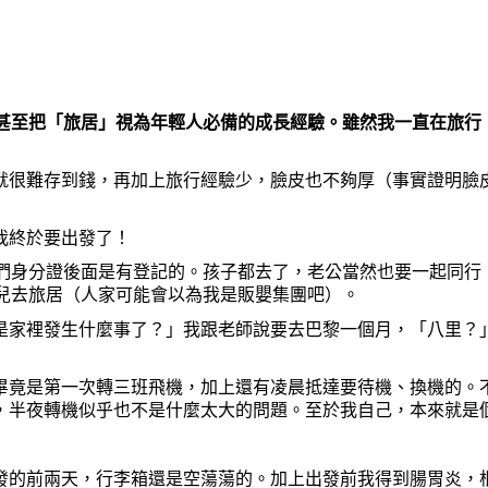
甚至把「旅居」視
為
年輕人必備的成長經驗。雖然我一直在旅行
就很難存到錢，再加上旅行經驗少，
臉
皮也不
夠
厚（
事實證明
臉
我終於要出發了！
我們身分證後面是有登記的。孩子都去了，老公當然也要一起同行
兒去旅居（人家可能會以
為
我是販嬰集團
吧
）。
是家裡發生什
麼
事了？」我跟老師說要去
巴黎一個月，「八里？
畢竟是第一次轉三班飛機，加上還有凌晨抵達要待機、換機的。
，半夜轉機似乎也不是什
麼
太大的問題。至於我自己，本來就是
發的前兩天，行李箱還是空蕩蕩的。加上出發前我得到腸胃炎，