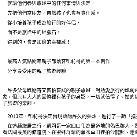
就讓他們參與旅途中的任何事情與決定，
先把他們當朋友，自然孩子也會有責任感。
從小培養孩子成
為
旅行的好伴侶，
而不是旅途中的絆
腳
石，
得到的，會是加倍的幸福感！
最高人氣點閱率親子部落客凱莉哥的第一本創作
分享最受用的親子旅遊經驗
許多父母
既
期待又害怕嘗試的親子旅遊，對熱愛旅行的凱莉
象，但只有大人的回憶裡有孩子的身影，一切就
值
得了。
她
的
子旅遊的樂趣。
2013年，凱莉哥決定實現蘊釀許久的夢想，進行了一
趟
「
攜
在這
趟
旅居之行，凱莉哥一家四口化
為
最道地的
偽
巴黎人，
看法國最美的修道院、在蜜蜂群聚的薰衣草田裡拍沙龍照、迷