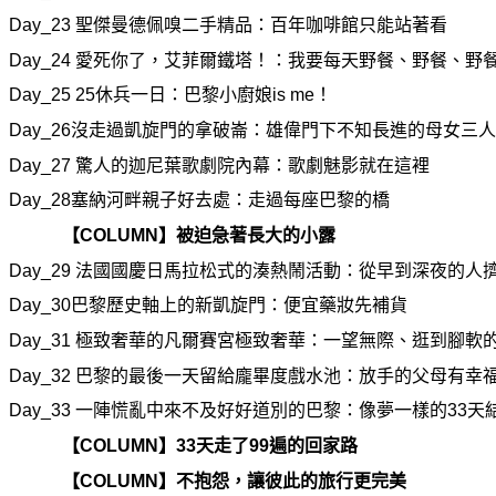
Day_23
聖傑曼德佩嗅二手精品：百年咖
啡
館只能站著看
Day_24
愛死
你
了，艾菲爾鐵塔！：我要每天野餐、野餐、野
Day_25 25
休兵一日：巴黎小廚娘is me！
Day_26
沒走過凱旋門的拿破崙：雄偉門下不知長進的母女三人
Day_27
驚人的迦尼葉歌劇院內幕：歌劇魅影就在這裡
Day_28
塞納河畔親子好去處：走過每座巴黎的橋
【COLUMN】被迫急著長大的小露
Day_29
法國國慶日馬拉松式的湊熱鬧活動：從早到深夜的人
Day_30
巴黎歷史軸上的新凱旋門：便宜藥妝先補貨
Day_31
極致奢華的凡爾賽宮極致奢華：一望無際、
逛
到
腳
軟
Day_32
巴黎的最後一天留給龐畢度戲水池：放手的父母有幸
Day_33
一陣慌亂中來不及好好道別的巴黎：像夢一樣的33天
【COLUMN】33天走了99遍的回家路
【COLUMN】不抱怨，讓彼此的旅行更完美