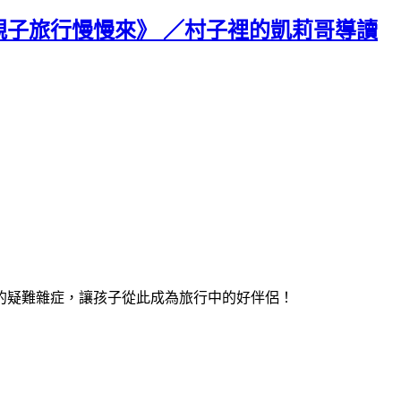
子旅行慢慢來》 ／村子裡的凱莉哥導讀
的疑難雜症，讓孩子從此成
為
旅行中的好伴侶！