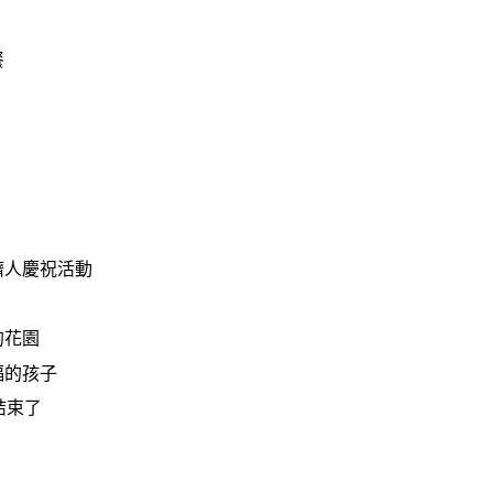
餐
擠人慶祝活動
的花園
福的孩子
結束了